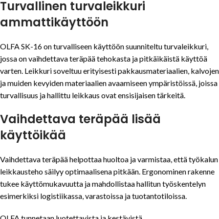
Turvallinen turvaleikkuri
ammattikäyttöön
OLFA SK-16 on turvalliseen käyttöön suunniteltu turvaleikkuri,
jossa on vaihdettava teräpää tehokasta ja pitkäikäistä käyttöä
varten. Leikkuri soveltuu erityisesti pakkausmateriaalien, kalvojen
ja muiden kevyiden materiaalien avaamiseen ympäristöissä, joissa
turvallisuus ja hallittu leikkaus ovat ensisijaisen tärkeitä.
Vaihdettava teräpää lisää
käyttöikää
Vaihdettava teräpää helpottaa huoltoa ja varmistaa, että työkalun
leikkausteho säilyy optimaalisena pitkään. Ergonominen rakenne
tukee käyttömukavuutta ja mahdollistaa hallitun työskentelyn
esimerkiksi logistiikassa, varastoissa ja tuotantotiloissa.
OLFA tunnetaan luotettavista ja kestävistä