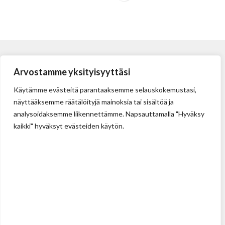
Arvostamme yksityisyyttäsi
Käytämme evästeitä parantaaksemme selauskokemustasi,
näyttääksemme räätälöityjä mainoksia tai sisältöä ja
analysoidaksemme liikennettämme. Napsauttamalla "Hyväksy
kaikki" hyväksyt evästeiden käytön.
Tehdas
Ilolan Kartanontie 43
FIN-07280 ILLBY
Puh: + 358 (0) 400 999 321
Sposti: info@illbyplast.com
Avainhenkilöt
Toimitusjohtaja