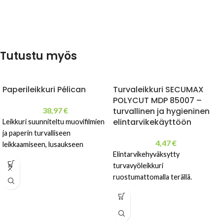
Tutustu myös
Paperileikkuri Pélican
Turvaleikkuri SECUMAX
POLYCUT MDP 85007 –
38,97
€
turvallinen ja hygieninen
elintarvikekäyttöön
Leikkuri suunniteltu muovifilmien
ja paperin turvalliseen
4,47
€
leikkaamiseen, lusaukseen
Elintarvikehyväksytty
turvavyöleikkuri
ruostumattomalla terällä.