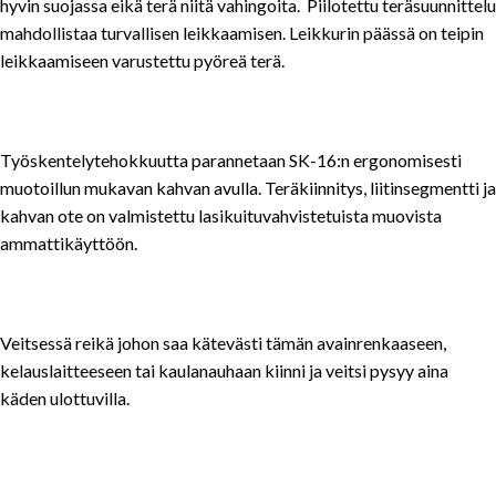
hyvin suojassa eikä terä niitä vahingoita. Piilotettu teräsuunnittelu
mahdollistaa turvallisen leikkaamisen. Leikkurin päässä on teipin
leikkaamiseen varustettu pyöreä terä.
Työskentelytehokkuutta parannetaan SK-16:n ergonomisesti
muotoillun mukavan kahvan avulla. Teräkiinnitys, liitinsegmentti ja
kahvan ote on valmistettu lasikuituvahvistetuista muovista
ammattikäyttöön.
Veitsessä reikä johon saa kätevästi tämän avainrenkaaseen,
kelauslaitteeseen tai kaulanauhaan kiinni ja veitsi pysyy aina
käden ulottuvilla.