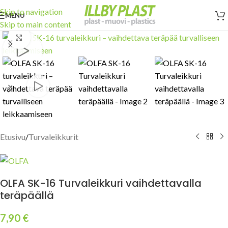
Skip to navigation
MENU
Skip to main content
Click to enlarge
Etusivu
/
Turvaleikkurit
OLFA SK-16 Turvaleikkuri vaihdettavalla
teräpäällä
7,90
€