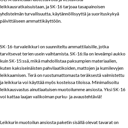
leikkausratkaisuistaan, ja SK-16 tarjoaa tasapainoisen
yhdistelmän turvallisuutta, käytännöllisyyttä ja suorituskykyä
päivittäiseen ammattikäyttöön.
SK-16-turvaleikkuri on suunniteltu ammattilaisille, jotka
tarvitsevat terien usein vaihtamista. SK-16:lla on leveämpi aukko
kuin SK-15:ssä, mikä mahdollistaa paksumpien materiaalien,
kuten kaksiseinäisten pahvilaatikoiden, mattojen ja kumilevyjen
leikkaamisen. Terä on ruostumattomasta teräksestä valmistettu
ja leikkuria voi käyttää myös kosteissa tiloissa. Minimalisoitu
leikkausvastus ainutlaatuisen muotoilumme ansiosta. Yksi SK-16
voi kattaa laajan valikoiman purku- ja avaustehtäviä!
Leikkurin muotoilun ansiosta paketin sisällä olevat tavarat on