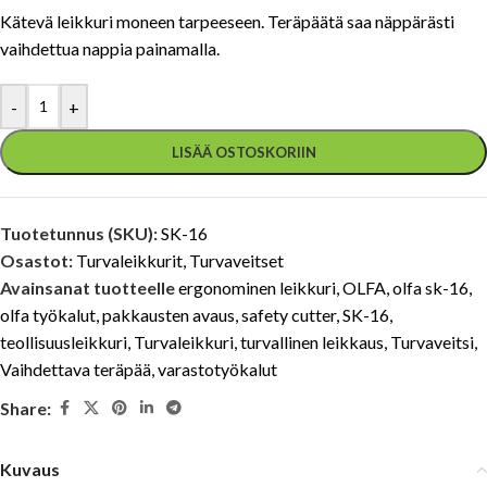
Kätevä leikkuri moneen tarpeeseen. Teräpäätä saa näppärästi
vaihdettua nappia painamalla.
-
+
LISÄÄ OSTOSKORIIN
Tuotetunnus (SKU):
SK-16
Osastot:
Turvaleikkurit
,
Turvaveitset
Avainsanat tuotteelle
ergonominen leikkuri
,
OLFA
,
olfa sk-16
,
olfa työkalut
,
pakkausten avaus
,
safety cutter
,
SK-16
,
teollisuusleikkuri
,
Turvaleikkuri
,
turvallinen leikkaus
,
Turvaveitsi
,
Vaihdettava teräpää
,
varastotyökalut
Share:
Kuvaus