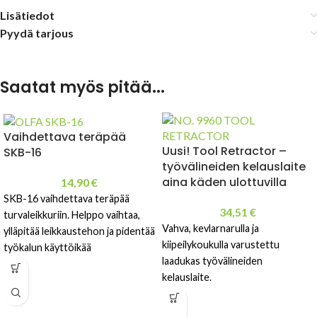
Lisätiedot
Pyydä tarjous
Saatat myös pitää...
Vaihdettava teräpää
Uusi! Tool Retractor –
SKB-16
työvälineiden kelauslaite
aina käden ulottuvilla
14,90
€
SKB-16 vaihdettava teräpää
34,51
€
turvaleikkuriin. Helppo vaihtaa,
Vahva, kevlarnarulla ja
ylläpitää leikkaustehon ja pidentää
kiipeilykoukulla varustettu
työkalun käyttöikää
laadukas työvälineiden
ammattikäytössä.
kelauslaite.