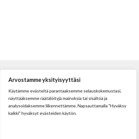
Arvostamme yksityisyyttäsi
Käytämme evästeitä parantaaksemme selauskokemustasi,
näyttääksemme räätälöityjä mainoksia tai sisältöä ja
analysoidaksemme liikennettämme. Napsauttamalla "Hyväksy
kaikki" hyväksyt evästeiden käytön.
Tehdas
Ilolan Kartanontie 43
FIN-07280 ILLBY