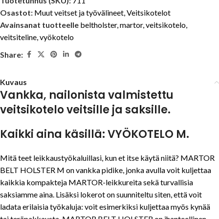
Tuotetunnus (SKU):
711
Osastot:
Muut veitset ja työvälineet
,
Veitsikotelot
Avainsanat tuotteelle
beltholster
,
martor
,
veitsikotelo
,
veitsiteline
,
vyökotelo
Share:
Kuvaus
Vankka, nailonista valmistettu
veitsikotelo veitsille ja saksille.
Kaikki aina käsillä: VYÖKOTELO M.
Mitä teet leikkaustyökaluillasi, kun et itse käytä niitä? MARTOR
BELT HOLSTER M on vankka pidike, jonka avulla voit kuljettaa
kaikkia kompakteja MARTOR-leikkureita sekä turvallisia
saksiamme aina. Lisäksi lokerot on suunniteltu siten, että voit
ladata erilaisia työkaluja: voit esimerkiksi kuljettaa myös kynää
tai teräpakkausta. MARTOR BELT HOLSTER on ihanteellinen