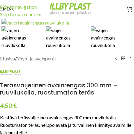
Skip to navigation
MENU
Skip to main content
Click to enlarge
Etusivu
/
Yoyot ja avainperät
Teräsvaijerinen avainrengas 300 mm –
ruuvilukolla, ruostumaton teräs
4,50
€
Kestävä teräsvaijerinen avainrengas 300 mm ruuvilukolla.
Ruostumaton teräs, helppo avata ja turvallinen kiinnitys avaimille
ja tunnisteille.