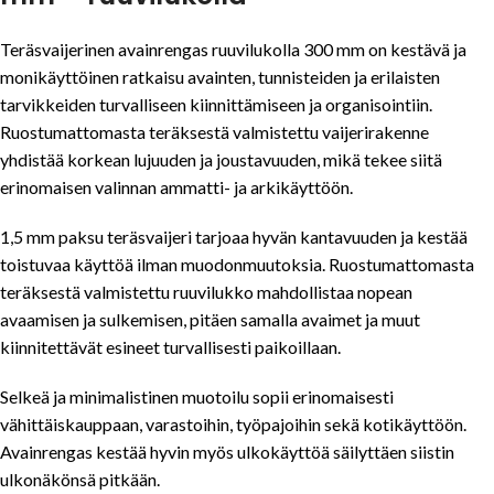
Teräsvaijerinen avainrengas ruuvilukolla 300 mm on kestävä ja
monikäyttöinen ratkaisu avainten, tunnisteiden ja erilaisten
tarvikkeiden turvalliseen kiinnittämiseen ja organisointiin.
Ruostumattomasta teräksestä valmistettu vaijerirakenne
yhdistää korkean lujuuden ja joustavuuden, mikä tekee siitä
erinomaisen valinnan ammatti- ja arkikäyttöön.
1,5 mm paksu teräsvaijeri tarjoaa hyvän kantavuuden ja kestää
toistuvaa käyttöä ilman muodonmuutoksia. Ruostumattomasta
teräksestä valmistettu ruuvilukko mahdollistaa nopean
avaamisen ja sulkemisen, pitäen samalla avaimet ja muut
kiinnitettävät esineet turvallisesti paikoillaan.
Selkeä ja minimalistinen muotoilu sopii erinomaisesti
vähittäiskauppaan, varastoihin, työpajoihin sekä kotikäyttöön.
Avainrengas kestää hyvin myös ulkokäyttöä säilyttäen siistin
ulkonäkönsä pitkään.