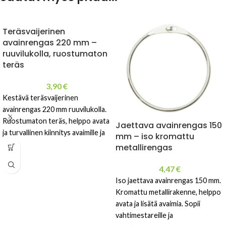
Teräsvaijerinen
avainrengas 220 mm –
ruuvilukolla, ruostumaton
teräs
3,90
€
Kestävä teräsvaijerinen
avainrengas 220 mm ruuvilukolla.
Ruostumaton teräs, helppo avata
Jaettava avainrengas 150
ja turvallinen kiinnitys avaimille ja
mm – iso kromattu
tunnisteille.
metallirengas
4,47
€
Iso jaettava avainrengas 150 mm.
Kromattu metallirakenne, helppo
avata ja lisätä avaimia. Sopii
vahtimestareille ja