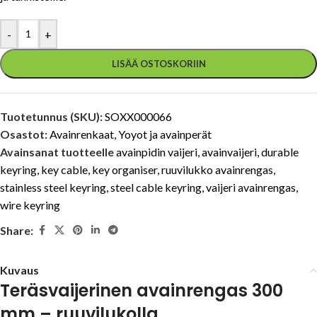
-
+
LISÄÄ OSTOSKORIIN
Tuotetunnus (SKU):
SOXX000066
Osastot:
Avainrenkaat
,
Yoyot ja avainperät
Avainsanat tuotteelle
avainpidin vaijeri
,
avainvaijeri
,
durable
keyring
,
key cable
,
key organiser
,
ruuvilukko avainrengas
,
stainless steel keyring
,
steel cable keyring
,
vaijeri avainrengas
,
wire keyring
Share:
Kuvaus
Teräsvaijerinen avainrengas 300
mm – ruuvilukolla