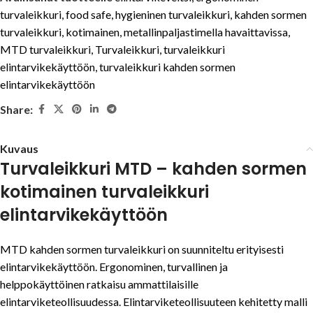
turvaleikkuri
,
food safe
,
hygieninen turvaleikkuri
,
kahden sormen
turvaleikkuri
,
kotimainen
,
metallinpaljastimella havaittavissa
,
MTD turvaleikkuri
,
Turvaleikkuri
,
turvaleikkuri
elintarvikekäyttöön
,
turvaleikkuri kahden sormen
elintarvikekäyttöön
Share:
Kuvaus
Turvaleikkuri MTD – kahden sormen
kotimainen turvaleikkuri
elintarvikekäyttöön
MTD kahden sormen turvaleikkuri on suunniteltu erityisesti
elintarvikekäyttöön. Ergonominen, turvallinen ja
helppokäyttöinen ratkaisu ammattilaisille
elintarviketeollisuudessa. Elintarviketeollisuuteen kehitetty malli