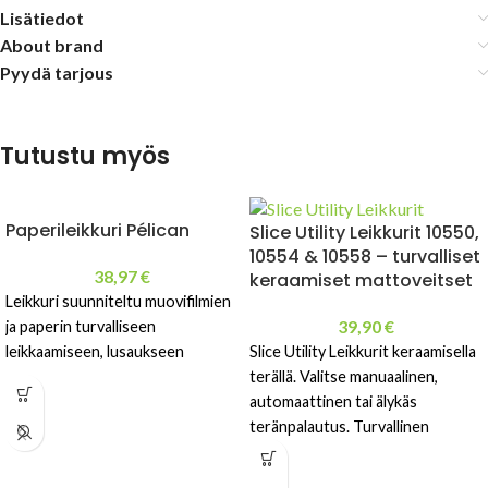
Lisätiedot
About brand
Pyydä tarjous
Tutustu myös
Paperileikkuri Pélican
Slice Utility Leikkurit 10550,
10554 & 10558 – turvalliset
38,97
€
keraamiset mattoveitset
Leikkuri suunniteltu muovifilmien
39,90
€
ja paperin turvalliseen
Slice Utility Leikkurit keraamisella
leikkaamiseen, lusaukseen
terällä. Valitse manuaalinen,
automaattinen tai älykäs
teränpalautus. Turvallinen
mattoveitsi ammatti- ja
teollisuuskäyttöön.