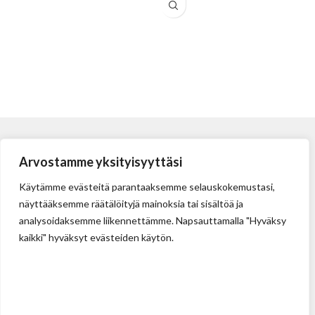
Arvostamme yksityisyyttäsi
Käytämme evästeitä parantaaksemme selauskokemustasi,
näyttääksemme räätälöityjä mainoksia tai sisältöä ja
analysoidaksemme liikennettämme. Napsauttamalla "Hyväksy
kaikki" hyväksyt evästeiden käytön.
Tehdas
Ilolan Kartanontie 43
FIN-07280 ILLBY
Puh: + 358 (0) 400 999 321