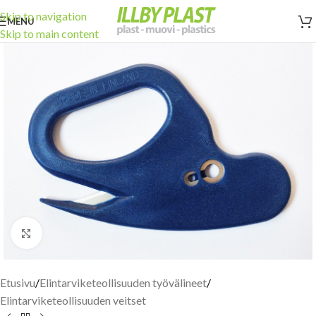
Skip to navigation
MENU
Skip to main content
Click to enlarge
Etusivu
/
Elintarviketeollisuuden työvälineet
/
Elintarviketeollisuuden veitset