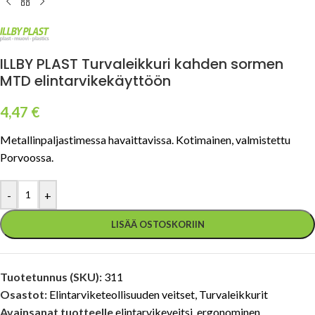
ILLBY PLAST Turvaleikkuri kahden sormen
MTD elintarvikekäyttöön
4,47
€
Metallinpaljastimessa havaittavissa. Kotimainen, valmistettu
Porvoossa.
-
+
LISÄÄ OSTOSKORIIN
Tuotetunnus (SKU):
311
Osastot:
Elintarviketeollisuuden veitset
,
Turvaleikkurit
Avainsanat tuotteelle
elintarvikeveitsi
,
ergonominen