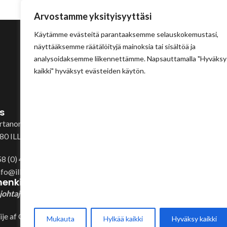
Arvostamme yksityisyyttäsi
Käytämme evästeitä parantaaksemme selauskokemustasi,
näyttääksemme räätälöityjä mainoksia tai sisältöä ja
analysoidaksemme liikennettämme. Napsauttamalla "Hyväksy
kaikki" hyväksyt evästeiden käytön.
s
artanontie 43
80 ILLBY
58 (0) 400 999 321
info@illbyplast.com
enkilöt
johtaja
ije af Gennäs
Mukauta
Hylkää kaikki
Hyväksy kaikki