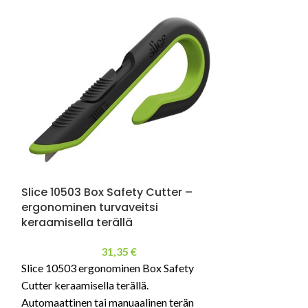
Turvaleikkuri
Kaksiteräinen e
eri materiaalin 
Slice 10503 Box Safety Cutter –
ergonominen turvaveitsi
keraamisella terällä
31,35
€
Slice 10503 ergonominen Box Safety
Cutter keraamisella terällä.
Automaattinen tai manuaalinen terän