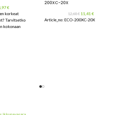
200XC-20X
4,97
€
sen korkeat
11,41
€
12,68
€
Article_no: ECO-200XC-20X
t? Tarvitsetko
 on kokonaan
stä?