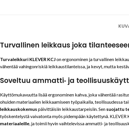
KUV
Turvallinen leikkaus joka tilanteesee
Turvaleikkuri KLEVER KCJ
on ergonominen ja turvallinen leikkau
vähentää vahingonriskiä leikkaustilanteissa, ja kevyt, mutta kestäv
Soveltuu ammatti‑ ja teollisuuskäyt
Käyttömukavuutta lisää ergonominen kahva, joka vähentää rasitus
ohuiden materiaalien leikkaamiseen työpaikalla, teollisuudessa ta
leikkauskokemus
päivittäisiin leikkaustarpeisiin. Sen
suojattu 
työskentelystä vaivatonta myös pidempään käytettynä. KLEVER K
materiaaleille
, ja toimii hyvin vaihtelevissa ammatti‑ ja teollisu