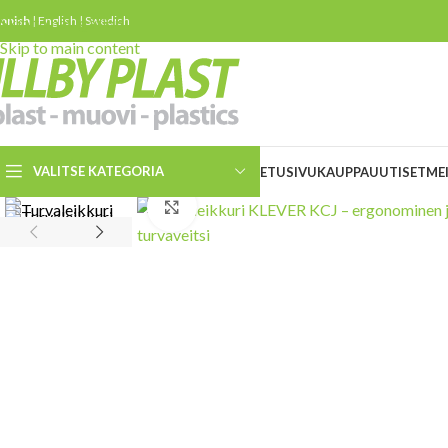
innish
Skip to navigation
|
English
|
Swedish
Skip to main content
VALITSE KATEGORIA
ETUSIVU
KAUPPA
UUTISET
ME
Click to enlarge
Turvaleikkurit
Turvaveitset
Slice keraamiset
turvaveitset
ESD veitset ja leikkurit
Kierrätetystä materiaalista
valmistettuja turvaveitsiä ja
leikkureita