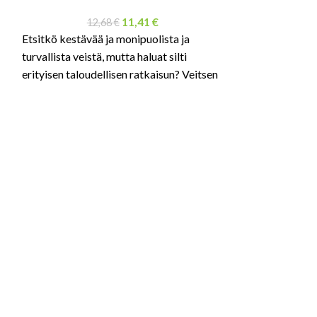
SALE
11,41
€
12,68
€
Turvaleikkuri
Etsitkö kestävää ja monipuolista ja
2
turvallista veistä, mutta haluat silti
Monikäyttöinen 
erityisen taloudellisen ratkaisun? Veitsen
valmistettu 75 %
kahva on valmistettu 100% kierrätetystä
muovista.