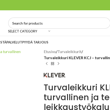
SELECT CATEGORY
ISTÄ
PALVELUT
PYYDÄ TARJOUS
Etusivu
/
Turvaleikkurit
/
Turvaleikkuri KLEVER KCJ – turvalli
Turvaleikkuri K
turvallinen ja 
leikkaustyökalu