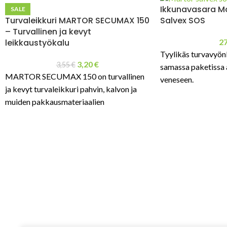
Ikkunavasara M
SALE
Salvex SOS
Turvaleikkuri MARTOR SECUMAX 150
– Turvallinen ja kevyt
2
leikkaustyökalu
Tyylikäs turvavyönl
3,20
€
3,55
€
samassa paketissa a
MARTOR SECUMAX 150 on turvallinen
veneseen.
ja kevyt turvaleikkuri pahvin, kalvon ja
muiden pakkausmateriaalien
leikkaamiseen. Suojattu terärakenne
vähentää loukkaantumisriskiä ja soveltuu
erinomaisesti varasto- ja
logistiikkakäyttöön.
Hiilijalanjälki = 0,0456
kg CO2e / yksikkö