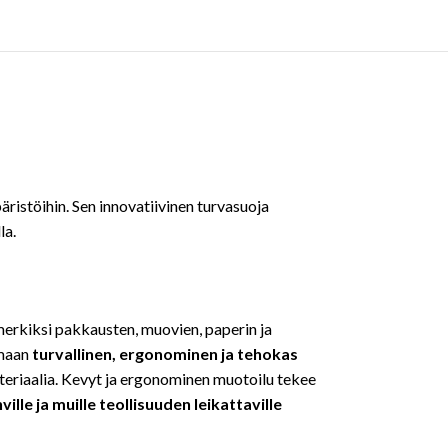
ristöihin. Sen innovatiivinen turvasuoja
la.
erkiksi pakkausten, muovien, paperin ja
amaan
turvallinen, ergonominen ja tehokas
teriaalia. Kevyt ja ergonominen muotoilu tekee
ille ja muille teollisuuden leikattaville