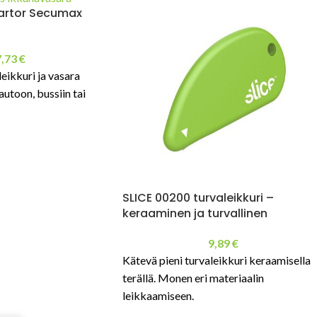
artor Secumax
7,73
€
eikkuri ja vasara
utoon, bussiin tai
SLICE 00200 turvaleikkuri –
keraaminen ja turvallinen
9,89
€
Kätevä pieni turvaleikkuri keraamisella
terällä. Monen eri materiaalin
leikkaamiseen.