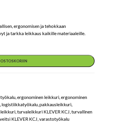
llisen, ergonomisen ja tehokkaan
 ja tarkka leikkaus kaikille materiaaleille.
Ä OSTOSKORIIN
työkalu
,
ergonominen leikkuri
,
ergonominen
,
logistiikkatyökalu
,
pakkausleikkuri
,
leikkuri
,
turvaleikkuri KLEVER KCJ
,
turvallinen
aveitsi KLEVER KCJ
,
varastotyökalu