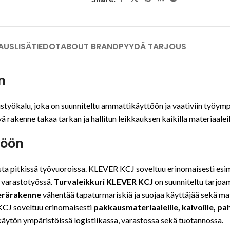
AUS
LISÄTIEDOT
ABOUT BRAND
PYYDÄ TARJOUS
n
styökalu, joka on suunniteltu ammattikäyttöön ja vaativiin työympä
ä rakenne takaa tarkan ja hallitun leikkauksen kaikilla materiaaleil
töön
ta pitkissä työvuoroissa. KLEVER KCJ soveltuu erinomaisesti esim
i varastotyössä.
Turvaleikkuri KLEVER KCJ
on suunniteltu tarjo
terärakenne
vähentää tapaturmariskiä ja suojaa käyttäjää sekä ma
CJ soveltuu erinomaisesti
pakkausmateriaaleille, kalvoille, pahv
uskäytön ympäristöissä logistiikassa, varastossa sekä tuotannossa.