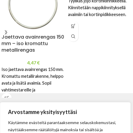
Tyylikäs jojo kortinkiinnikkeellä.
Kiinnitetään nappikiinnityksellä
avaimiin tai kortinpidikkeeseen.
Jaettava avainrengas 150
mm – iso kromattu
metallirengas
4,47
€
Iso jaettava avainrengas 150 mm.
Kromattu metallirakenne, helppo
avata ja lisätä avaimia. Sopii
vahtimestareille ja
kiinteistönhoitoon.
Arvostamme yksityisyyttäsi
Käytämme evästeitä parantaaksemme selauskokemustasi,
näyttääksemme räätälöityjä mainoksia tai sisältöä ja