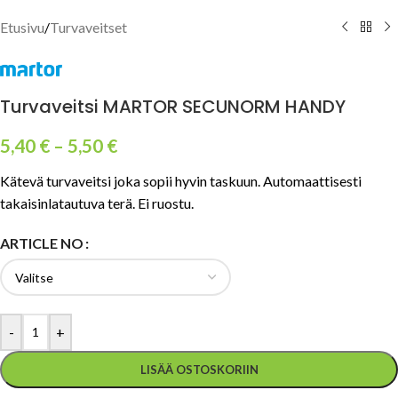
Etusivu
/
Turvaveitset
Turvaveitsi MARTOR SECUNORM HANDY
5,40
€
–
5,50
€
Kätevä turvaveitsi joka sopii hyvin taskuun. Automaattisesti
takaisinlatautuva terä. Ei ruostu.
ARTICLE NO
-
+
LISÄÄ OSTOSKORIIN