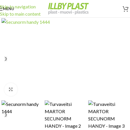
Skip to navigation
MENU
Skip to main content
Click to enlarge