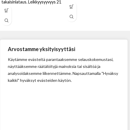
takaisinlataus. Leikkyysyyvyys 21
mm. Helppo ja turvallinen käyttää.
Terän vaihto ei vaadi työkaluja.
Arvostamme yksityisyyttäsi
Käytämme evästeitä parantaaksemme selauskokemustasi,
näyttääksemme räätälöityjä mainoksia tai sisältöä ja
analysoidaksemme liikennettämme. Napsauttamalla "Hyväksy
kaikki" hyväksyt evästeiden käytön.
Tehdas
Ilolan Kartanontie 43
FIN-07280 ILLBY
Puh: + 358 (0) 400 999 321
Sposti: info@illbyplast.com
Avainhenkilöt
Toimitusjohtaja