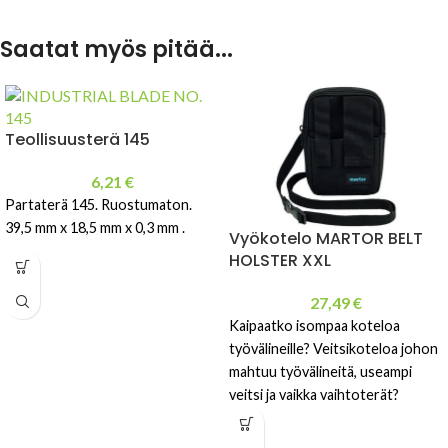
Saatat myös pitää...
Teollisuusterä 145
6,21
€
Partaterä 145. Ruostumaton.
39,5 mm x 18,5 mm x 0,3 mm .
Vyökotelo MARTOR BELT
HOLSTER XXL
27,49
€
Kaipaatko isompaa koteloa
työvälineille? Veitsikoteloa johon
mahtuu työvälineitä, useampi
veitsi ja vaikka vaihtoterät?