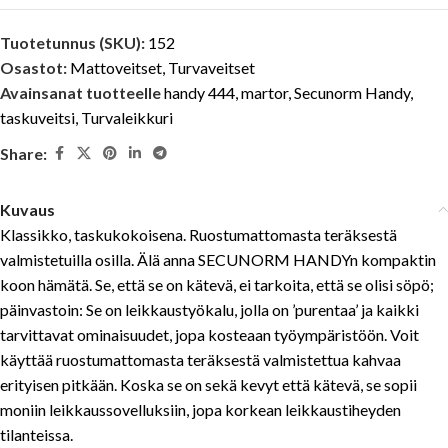
Tuotetunnus (SKU):
152
Osastot:
Mattoveitset
,
Turvaveitset
Avainsanat tuotteelle
handy 444
,
martor
,
Secunorm Handy
,
taskuveitsi
,
Turvaleikkuri
Share:
Kuvaus
Klassikko, taskukokoisena. Ruostumattomasta teräksestä
valmistetuilla osilla. Älä anna SECUNORM HANDYn kompaktin
koon hämätä. Se, että se on kätevä, ei tarkoita, että se olisi söpö;
päinvastoin: Se on leikkaustyökalu, jolla on ’purentaa’ ja kaikki
tarvittavat ominaisuudet, jopa kosteaan työympäristöön. Voit
käyttää ruostumattomasta teräksestä valmistettua kahvaa
erityisen pitkään. Koska se on sekä kevyt että kätevä, se sopii
moniin leikkaussovelluksiin, jopa korkean leikkaustiheyden
tilanteissa.