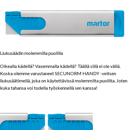
Liukusäädin molemmilla puolilla
Oikealla kädellä? Vasemmalla kädellä? Täällä sillä ei ole väliä.
Koska olemme varustaneet SECUNORM HANDY -veitsen
liukusäätimellä, joka on käytettävissä molemmilta puolilta. Joten
kuka tahansa voi todella työskennellä sen kanssa!