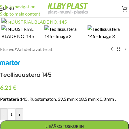
Skip to navigation
MENU
Skip to main content
Click to enlarge
Etusivu
/
Vaihdettavat terät
Teollisuusterä 145
6,21
€
Partaterä 145. Ruostumaton. 39,5 mm x 18,5 mm x 0,3 mm .
-
+
LISÄÄ OSTOSKORIIN