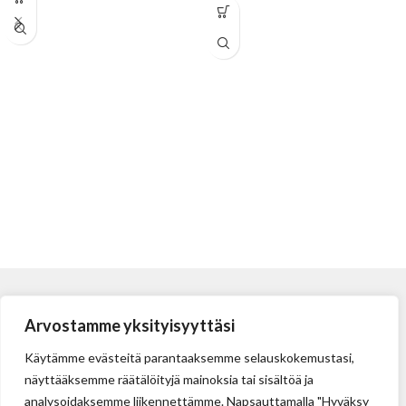
Pituus: 54,8 mm, Leveys: 19 mm,
Paksuus: 0,63 mm
Arvostamme yksityisyyttäsi
Käytämme evästeitä parantaaksemme selauskokemustasi,
näyttääksemme räätälöityjä mainoksia tai sisältöä ja
analysoidaksemme liikennettämme. Napsauttamalla "Hyväksy