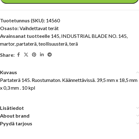
Tuotetunnus (SKU):
14560
Osasto:
Vaihdettavat terät
Avainsanat tuotteelle
145
,
INDUSTRIAL BLADE NO. 145
,
martor
,
partaterä
,
teollisuusterä
,
terä
Share:
Kuvaus
Partaterä 145. Ruostumaton. Käännettävissä. 39,5 mm x 18,5 mm
x 0,3 mm . 10 kpl
Lisätiedot
About brand
Pyydä tarjous