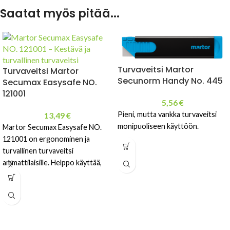
Saatat myös pitää...
Turvaveitsi Martor
Turvaveitsi Martor
Secunorm Handy No. 445
Secumax Easysafe NO.
121001
5,56
€
Pieni, mutta vankka turvaveitsi
13,49
€
monipuoliseen käyttöön.
Martor Secumax Easysafe NO.
121001 on ergonominen ja
turvallinen turvaveitsi
ammattilaisille. Helppo käyttää,
vähentää tapaturmia ja sopii
logistiikkaan,
pakkausteollisuuteen ja yleiseen
ammattikäyttöön.