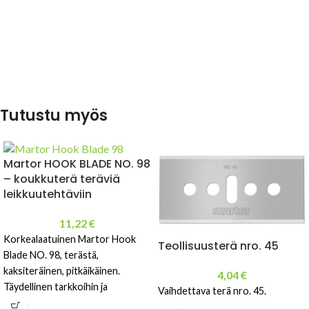
Tutustu myös
Martor HOOK BLADE NO. 98
– koukkuterä teräviä
leikkuutehtäviin
11,22
€
Korkealaatuinen Martor Hook
Teollisuusterä nro. 45
Blade NO. 98, terästä,
kaksiteräinen, pitkäikäinen.
4,04
€
Täydellinen tarkkoihin ja
Vaihdettava terä nro. 45.
turvallisiin leikkuutehtäviin.