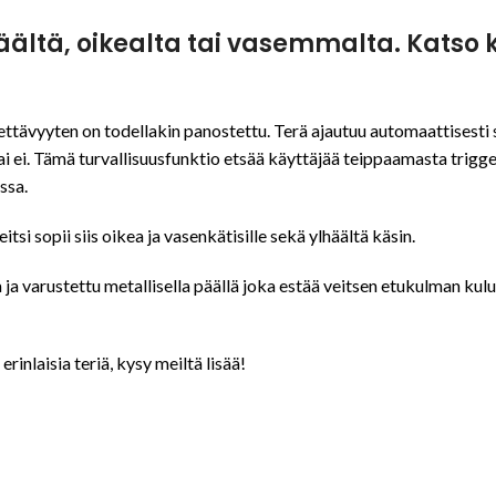
äältä, oikealta tai vasemmalta. Katso ko
ävyyten on todellakin panostettu. Terä ajautuu automaattisesti s
 ei. Tämä turvallisuusfunktio etsää käyttäjää teippaamasta triggeri
ssa.
si sopii siis oikea ja vasenkätisille sekä ylhäältä käsin.
ja varustettu metallisella päällä joka estää veitsen etukulman kul
inlaisia teriä, kysy meiltä lisää!