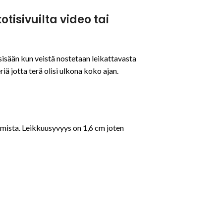
tisivuilta video tai
isään kun veistä nostetaan leikattavasta
ä jotta terä olisi ulkona koko ajan.
umista. Leikkuusyvyys on 1,6 cm joten