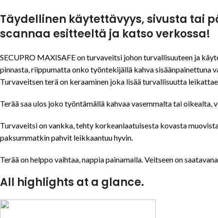
Täydellinen käytettävyys, sivusta tai p
scannaa esitteeltä ja katso verkossa!
SECUPRO MAXISAFE on turvaveitsi johon turvallisuuteen ja käytett
pinnasta, riippumatta onko työntekijällä kahva sisäänpainettuna vai
Turvaveitsen terä on keraaminen joka lisää turvallisuutta leikattae
Terää saa ulos joko työntämällä kahvaa vasemmalta tai oikealta, veit
Turvaveitsi on vankka, tehty korkeanlaatuisesta kovasta muovista 
paksummatkin pahvit leikkaantuu hyvin.
Terää on helppo vaihtaa, nappia painamalla. Veitseen on saatavana er
All highlights at a glance.