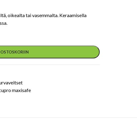
ältä, oikealta tai vasemmalta. Keraamisella
ssa.
Ä OSTOSKORIIN
urvaveitset
cupro maxisafe