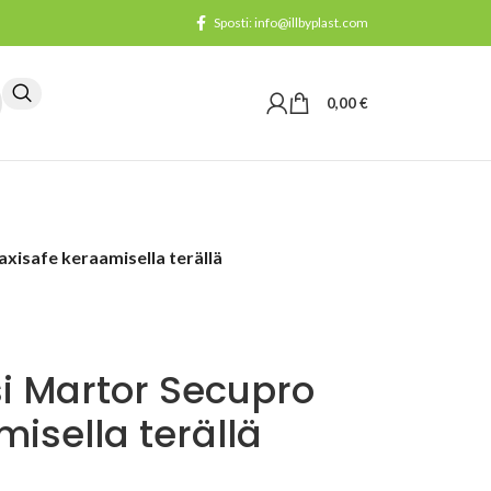
Sposti: info@illbyplast.com
0,00
€
xisafe keraamisella terällä
si Martor Secupro
isella terällä