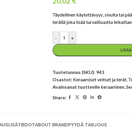
20,02
€
Täydellinen käytettävyys, sivulta tai pä
terällä joka lisää turvallisuutta leikattae
-
+
LISÄ
Tuotetunnus (SKU):
943
Osastot:
Keraamiset veitset ja terät
,
T
Avainsanat tuotteelle
keraaminen
,
Se
Share:
AUS
LISÄTIEDOT
ABOUT BRAND
PYYDÄ TARJOUS