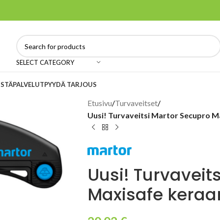
SELECT CATEGORY
ISTÄ
PALVELUT
PYYDÄ TARJOUS
Etusivu
/
Turvaveitset
/
Uusi! Turvaveitsi Martor Secupro Ma
Uusi! Turvaveit
Maxisafe keraam