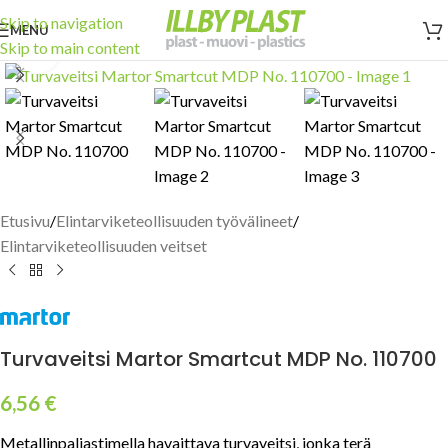
Skip to navigation
MENU
Skip to main content
Click to enlarge
Etusivu
/
Elintarviketeollisuuden työvälineet
/
Elintarviketeollisuuden veitset
Turvaveitsi Martor Smartcut MDP No. 110700
6,56
€
Metallinpaljastimella havaittava turvaveitsi, jonka terä