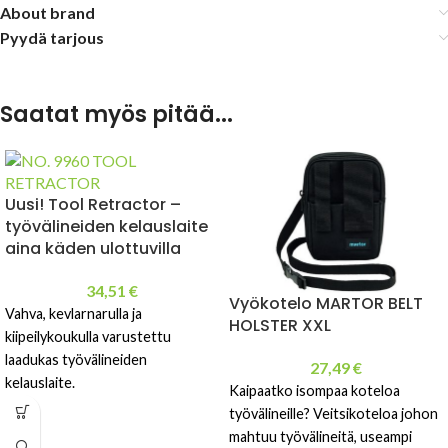
About brand
Pyydä tarjous
Saatat myös pitää...
Uusi! Tool Retractor –
työvälineiden kelauslaite
aina käden ulottuvilla
34,51
€
Vyökotelo MARTOR BELT
Vahva, kevlarnarulla ja
HOLSTER XXL
kiipeilykoukulla varustettu
laadukas työvälineiden
27,49
€
kelauslaite.
Kaipaatko isompaa koteloa
työvälineille? Veitsikoteloa johon
mahtuu työvälineitä, useampi