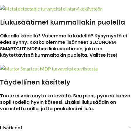
Liukusäätimet kummallakin puolella
Oikealla kädellä? Vasemmalla kädellä? Kysymystä ei
edes synny. Koska olemme lisänneet SECUNORM
SMARTCUT MDP:hen liukusäätimen, joka on
käytettävissä kummaltakin puolelta. Valitse itse!
Täydellinen käsittely
Tuote ei vain näytä kätevältä. Sen pieni, pyöreä kahva
sopii todella hyvin käteesi. Lisäksi liukusäädin on
varustettu urilla, jotta peukalosi ei liu’u.
Lisätiedot