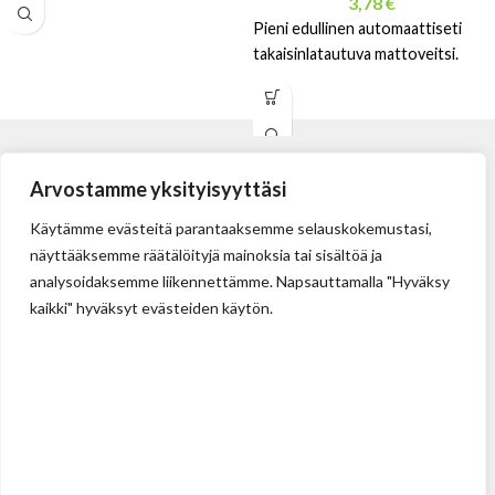
3,78
€
Pieni edullinen automaattiseti
takaisinlatautuva mattoveitsi.
Arvostamme yksityisyyttäsi
Käytämme evästeitä parantaaksemme selauskokemustasi,
näyttääksemme räätälöityjä mainoksia tai sisältöä ja
analysoidaksemme liikennettämme. Napsauttamalla "Hyväksy
kaikki" hyväksyt evästeiden käytön.
Tehdas
Ilolan Kartanontie 43
FIN-07280 ILLBY
Puh: + 358 (0) 400 999 321
Sposti: info@illbyplast.com
Avainhenkilöt
Toimitusjohtaja