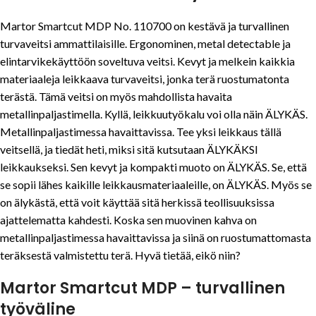
Martor Smartcut MDP No. 110700 on kestävä ja turvallinen
turvaveitsi ammattilaisille. Ergonominen, metal detectable ja
elintarvikekäyttöön soveltuva veitsi. Kevyt ja melkein kaikkia
materiaaleja leikkaava turvaveitsi, jonka terä ruostumatonta
terästä. Tämä veitsi on myös mahdollista havaita
metallinpaljastimella. Kyllä, leikkuutyökalu voi olla näin ÄLYKÄS.
Metallinpaljastimessa havaittavissa. Tee yksi leikkaus tällä
veitsellä, ja tiedät heti, miksi sitä kutsutaan ÄLYKÄKSI
leikkaukseksi. Sen kevyt ja kompakti muoto on ÄLYKÄS. Se, että
se sopii lähes kaikille leikkausmateriaaleille, on ÄLYKÄS. Myös se
on älykästä, että voit käyttää sitä herkissä teollisuuksissa
ajattelematta kahdesti. Koska sen muovinen kahva on
metallinpaljastimessa havaittavissa ja siinä on ruostumattomasta
teräksestä valmistettu terä. Hyvä tietää, eikö niin?
Martor Smartcut MDP – turvallinen
työväline