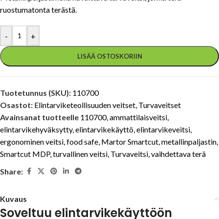
ruostumatonta terästä.
-
+
LISÄÄ OSTOSKORIIN
Tuotetunnus (SKU):
110700
Osastot:
Elintarviketeollisuuden veitset
,
Turvaveitset
Avainsanat tuotteelle
110700
,
ammattilaisveitsi
,
elintarvikehyväksytty
,
elintarvikekäyttö
,
elintarvikeveitsi
,
ergonominen veitsi
,
food safe
,
Martor Smartcut
,
metallinpaljastin
,
Smartcut MDP
,
turvallinen veitsi
,
Turvaveitsi
,
vaihdettava terä
Share:
Kuvaus
Soveltuu elintarvikekäyttöön