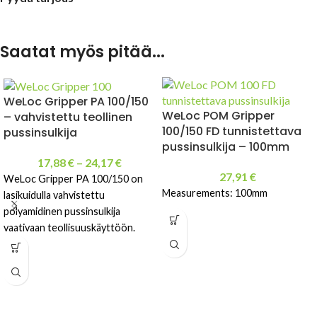
Saatat myös pitää...
WeLoc Gripper PA 100/150
WeLoc POM Gripper
– vahvistettu teollinen
100/150 FD tunnistettava
pussinsulkija
pussinsulkija – 100mm
17,88
€
–
24,17
€
27,91
€
WeLoc Gripper PA 100/150 on
Measurements: 100mm
lasikuidulla vahvistettu
polyamidinen pussinsulkija
vaativaan teollisuuskäyttöön.
Kestävä, uudelleenkäytettävä ja
pitkäikäinen ratkaisu.