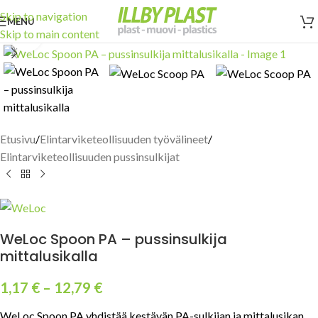
Skip to navigation
MENU
Skip to main content
Click to enlarge
Etusivu
/
Elintarviketeollisuuden työvälineet
/
Elintarviketeollisuuden pussinsulkijat
WeLoc Spoon PA – pussinsulkija
mittalusikalla
1,17
€
–
12,79
€
WeLoc Spoon PA yhdistää kestävän PA-sulkijan ja mittalusikan.