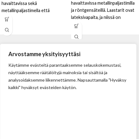
havaittavissa metallinpaljastimilla
havaittavissa sekä
ja röntgensäteillä. Laastarit ovat
metallinpaljastimella että
lateksivapaita, ja niissä on
röntgensäteillä.
hypoallergeeninen liima.
Yhdistelmäpakkaus sisältää: 40kpl
2.5cm x 7cm, 40kpl 4cm x 4cm, ja
20kpl 5cm x 7cm
Arvostamme yksityisyyttäsi
Käytämme evästeitä parantaaksemme selauskokemustasi,
näyttääksemme räätälöityjä mainoksia tai sisältöä ja
analysoidaksemme liikennettämme. Napsauttamalla "Hyväksy
kaikki" hyväksyt evästeiden käytön.
Tehdas
Ilolan Kartanontie 43
FIN-07280 ILLBY
Puh: + 358 (0) 400 999 321
Sposti: info@illbyplast.com
Avainhenkilöt