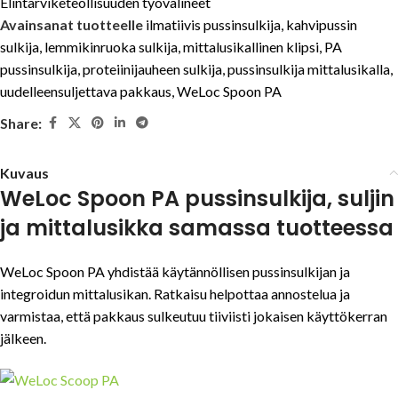
Elintarviketeollisuuden työvälineet
Avainsanat tuotteelle
ilmatiivis pussinsulkija
,
kahvipussin
sulkija
,
lemmikinruoka sulkija
,
mittalusikallinen klipsi
,
PA
pussinsulkija
,
proteiinijauheen sulkija
,
pussinsulkija mittalusikalla
,
uudelleensuljettava pakkaus
,
WeLoc Spoon PA
Share:
Kuvaus
WeLoc Spoon PA pussinsulkija, suljin
ja mittalusikka samassa tuotteessa
WeLoc Spoon PA yhdistää käytännöllisen pussinsulkijan ja
integroidun mittalusikan. Ratkaisu helpottaa annostelua ja
varmistaa, että pakkaus sulkeutuu tiiviisti jokaisen käyttökerran
jälkeen.