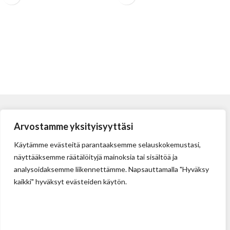
Arvostamme yksityisyyttäsi
Käytämme evästeitä parantaaksemme selauskokemustasi,
näyttääksemme räätälöityjä mainoksia tai sisältöä ja
analysoidaksemme liikennettämme. Napsauttamalla "Hyväksy
kaikki" hyväksyt evästeiden käytön.
Tehdas
Ilolan Kartanontie 43
FIN-07280 ILLBY