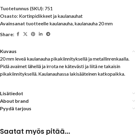
Tuotetunnus (SKU):
751
Osasto:
Kortinpidikkeet ja kaulanauhat
Avainsanat tuotteelle
kaulanauha
,
kaulanauha 20 mm
Share:
Kuvaus
20 mm leveä kaulanauha pikakiinnityksellä ja metallinrenkaalla.
Pidä avaimet lähellä ja irrota ne kätevästi ja liitä ne takaisin
pikakiinnityksellä. Kaulanauhassa lakisääteinen katkopaikka.
Lisätiedot
About brand
Pyydä tarjous
Saatat myös pitää...