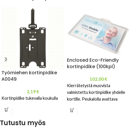
Enclosed Eco-Friendly
kortinpidike (100kpl)
Työmiehen kortinpidike
A0049
102,00
€
Kierrätetystä muovista
2,19
€
valmistettu kortinpidike yhdelle
Kortinpidike tukevalla koukulla
kortille. Peukalolla avattava
Tutustu myös