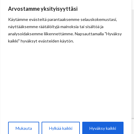
Arvostamme yksityisyyttäsi
Käytämme evästeitä parantaaksemme selauskokemustasi,
näyttääksemme räätälöityjä mainoksia tai sisältöä ja
analysoidaksemme liikennettämme. Napsauttamalla "Hyväksy
kaikki" hyväksyt evästeiden käytön.
Tehdas
Ilolan Kartanontie 43
FIN-07280 ILLBY
Puh: + 358 (0) 400 999 321
Sposti: info@illbyplast.com
Avainhenkilöt
Toimitusjohtaja
Peter Boije af Gennäs
FI
Mukauta
Hylkää kaikki
Hyväksy kaikki
Pyydä tarjous