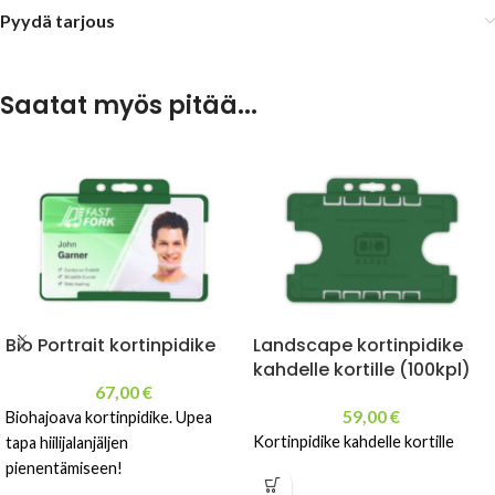
Pyydä tarjous
Saatat myös pitää...
Bio Portrait kortinpidike
Landscape kortinpidike
kahdelle kortille (100kpl)
67,00
€
59,00
€
Biohajoava kortinpidike. Upea
Kortinpidike kahdelle kortille
tapa hiilijalanjäljen
pienentämiseen!