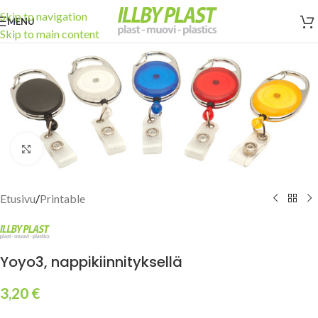
Skip to navigation
MENU
Skip to main content
Click to enlarge
Etusivu
/
Printable
Yoyo3, nappikiinnityksellä
3,20
€