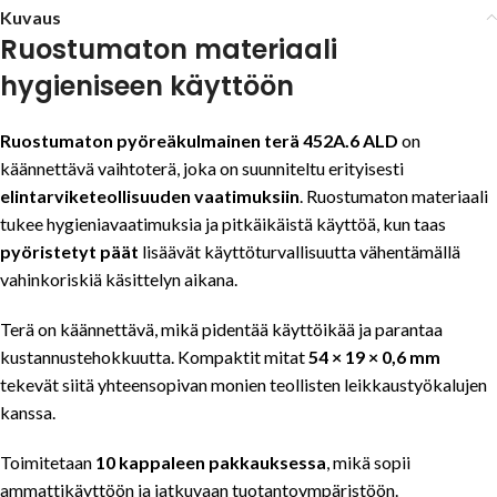
Kuvaus
Ruostumaton materiaali
hygieniseen käyttöön
Ruostumaton pyöreäkulmainen terä 452A.6 ALD
on
käännettävä vaihtoterä, joka on suunniteltu erityisesti
elintarviketeollisuuden vaatimuksiin
. Ruostumaton materiaali
tukee hygieniavaatimuksia ja pitkäikäistä käyttöä, kun taas
pyöristetyt päät
lisäävät käyttöturvallisuutta vähentämällä
vahinkoriskiä käsittelyn aikana.
Terä on käännettävä, mikä pidentää käyttöikää ja parantaa
kustannustehokkuutta. Kompaktit mitat
54 × 19 × 0,6 mm
tekevät siitä yhteensopivan monien teollisten leikkaustyökalujen
kanssa.
Toimitetaan
10 kappaleen pakkauksessa
, mikä sopii
ammattikäyttöön ja jatkuvaan tuotantoympäristöön.