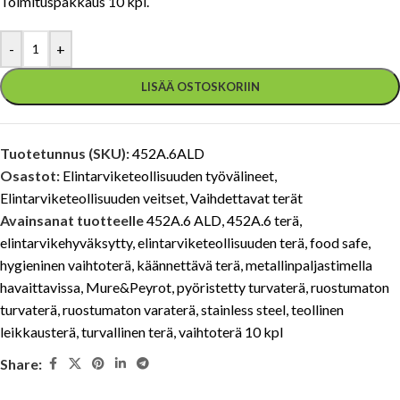
Toimituspakkaus 10 kpl.
-
+
LISÄÄ OSTOSKORIIN
Tuotetunnus (SKU):
452A.6ALD
Osastot:
Elintarviketeollisuuden työvälineet
,
Elintarviketeollisuuden veitset
,
Vaihdettavat terät
Avainsanat tuotteelle
452A.6 ALD
,
452A.6 terä
,
elintarvikehyväksytty
,
elintarviketeollisuuden terä
,
food safe
,
hygieninen vaihtoterä
,
käännettävä terä
,
metallinpaljastimella
havaittavissa
,
Mure&Peyrot
,
pyöristetty turvaterä
,
ruostumaton
turvaterä
,
ruostumaton varaterä
,
stainless steel
,
teollinen
leikkausterä
,
turvallinen terä
,
vaihtoterä 10 kpl
Share: