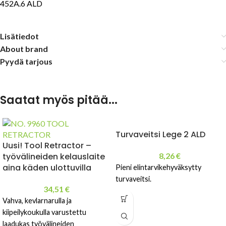
452A.6 ALD
Lisätiedot
About brand
Pyydä tarjous
Saatat myös pitää...
Turvaveitsi Lege 2 ALD
Uusi! Tool Retractor –
työvälineiden kelauslaite
8,26
€
aina käden ulottuvilla
Pieni elintarvikehyväksytty
turvaveitsi.
34,51
€
Vahva, kevlarnarulla ja
kiipeilykoukulla varustettu
laadukas työvälineiden