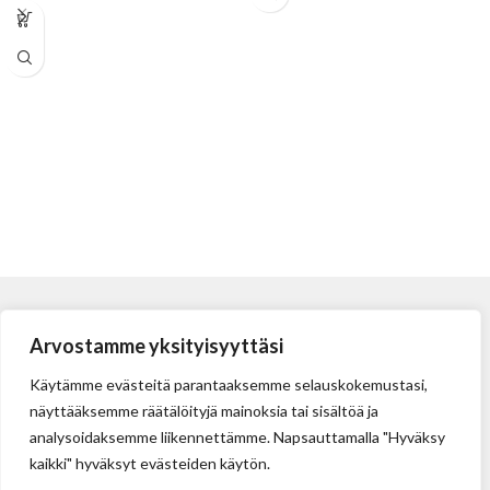
turvallisiin leikkuutehtäviin.
Pituus: 54,8 mm, Leveys: 19 mm,
Paksuus: 0,63 mm
Arvostamme yksityisyyttäsi
Käytämme evästeitä parantaaksemme selauskokemustasi,
näyttääksemme räätälöityjä mainoksia tai sisältöä ja
analysoidaksemme liikennettämme. Napsauttamalla "Hyväksy
kaikki" hyväksyt evästeiden käytön.
Tehdas