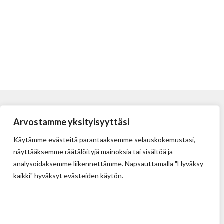
Arvostamme yksityisyyttäsi
Käytämme evästeitä parantaaksemme selauskokemustasi,
näyttääksemme räätälöityjä mainoksia tai sisältöä ja
analysoidaksemme liikennettämme. Napsauttamalla "Hyväksy
kaikki" hyväksyt evästeiden käytön.
Tehdas
Ilolan Kartanontie 43
FIN-07280 ILLBY