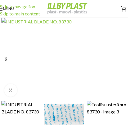
Skip to navigation
MENU
Skip to main content
Click to enlarge