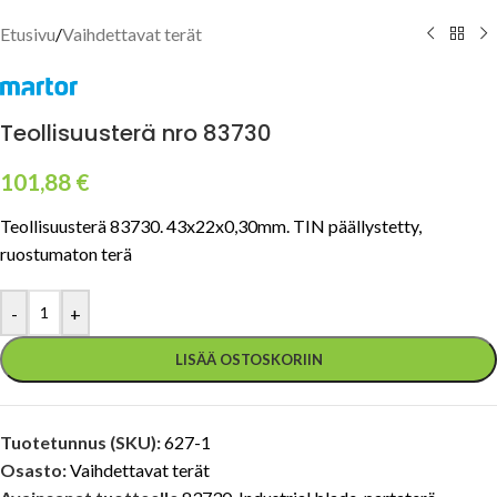
Etusivu
/
Vaihdettavat terät
Teollisuusterä nro 83730
101,88
€
Teollisuusterä 83730. 43x22x0,30mm. TIN päällystetty,
ruostumaton terä
-
+
LISÄÄ OSTOSKORIIN
Tuotetunnus (SKU):
627-1
Osasto:
Vaihdettavat terät