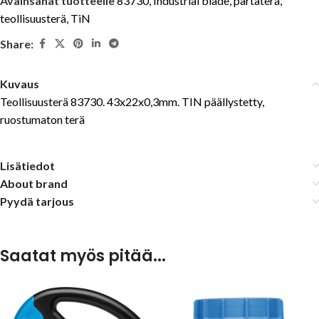
Avainsanat tuotteelle
83730
,
Industrial blade
,
partaterä
,
teollisuusterä
,
TiN
Share:
Kuvaus
Teollisuusterä 83730. 43x22x0,3mm. TIN päällystetty,
ruostumaton terä
Lisätiedot
About brand
Pyydä tarjous
Saatat myös pitää...