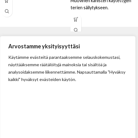
Muovinen kanisteri käytettyjen
terien säilytykseen.
Arvostamme yksityisyyttäsi
Käytämme evästeitä parantaaksemme selauskokemustasi,
näyttääksemme räätälöityjä mainoksia tai sisältöä ja
analysoidaksemme liikennettämme. Napsauttamalla "Hyväksy
kaikki" hyväksyt evästeiden käytön.
Tehdas
Ilolan Kartanontie 43
FIN-07280 ILLBY
Puh: + 358 (0) 400 999 321
Sposti: info@illbyplast.com
Avainhenkilöt
Toimitusjohtaja