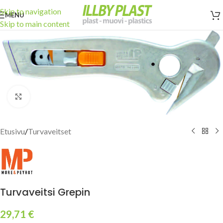
Skip to navigation
MENU
Skip to main content
Click to enlarge
Etusivu
/
Turvaveitset
Turvaveitsi Grepin
29,71
€