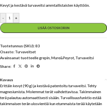
Kevyt ja kestävä turvaveitsi ammtallistaisten käyttöön.
-
+
LISÄÄ OSTOSKORIIN
Tuotetunnus (SKU):
83
Osasto:
Turvaveitset
Avainsanat tuotteelle
grepin
,
Mure&Peyrot
,
Turvaveitsi
Share:
Kuvaus
Erittäin kevyt (90 g) ja kestävä patentoitu turvaveitsi. Tehty
magnesiumista. Molemmat terät vaihdettavissa. Takimmainen
terä palautuu automaattisesti sisään. Turvallisuusfunktio estää
takimmaisen terän ulosvientiä kun etummaista terää käytetään