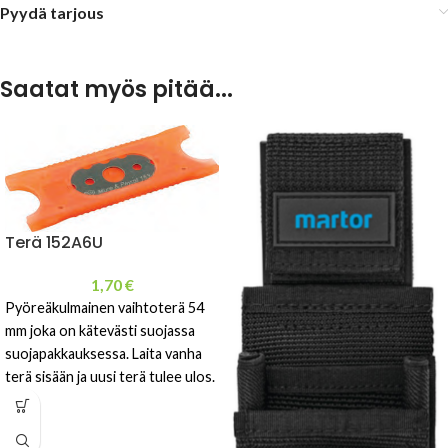
Pyydä tarjous
Saatat myös pitää...
Terä 152A6U
1,70
€
Pyöreäkulmainen vaihtoterä 54
mm joka on kätevästi suojassa
suojapakkauksessa. Laita vanha
terä sisään ja uusi terä tulee ulos.