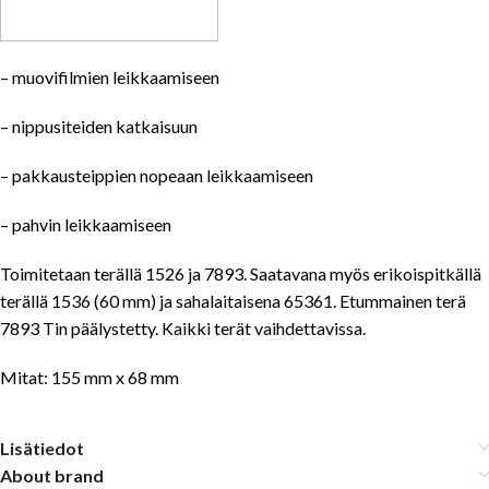
– muovifilmien leikkaamiseen
– nippusiteiden katkaisuun
– pakkausteippien nopeaan leikkaamiseen
– pahvin leikkaamiseen
Toimitetaan terällä 1526 ja 7893. Saatavana myös erikoispitkällä
terällä 1536 (60 mm) ja sahalaitaisena 65361. Etummainen terä
7893 Tin päälystetty. Kaikki terät vaihdettavissa.
Mitat: 155 mm x 68 mm
Lisätiedot
About brand