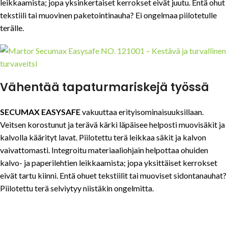
leikkaamista; jopa yksinkertaiset kerrokset eivät juutu. Entä ohut
tekstiili tai muovinen paketointinauha? Ei ongelmaa piilotetulle
terälle.
Vähentää tapaturmariskejä työssä
SECUMAX EASYSAFE
vakuuttaa erityisominaisuuksillaan.
Veitsen korostunut ja terävä kärki läpäisee helposti muovisäkit ja
kalvolla käärityt lavat. Piilotettu terä leikkaa säkit ja kalvon
vaivattomasti. Integroitu materiaaliohjain helpottaa ohuiden
kalvo- ja paperilehtien leikkaamista; jopa yksittäiset kerrokset
eivät tartu kiinni. Entä ohuet tekstiilit tai muoviset sidontanauhat?
Piilotettu terä selviytyy niistäkin ongelmitta.