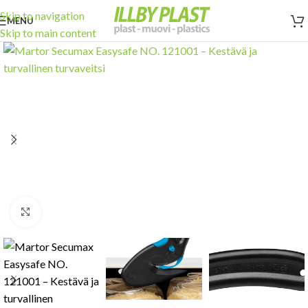
Skip to navigation
MENU
Skip to main content
Click to enlarge