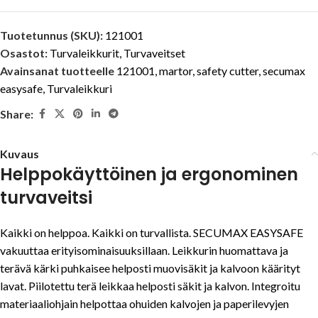
Tuotetunnus (SKU):
121001
Osastot:
Turvaleikkurit
,
Turvaveitset
Avainsanat tuotteelle
121001
,
martor
,
safety cutter
,
secumax
easysafe
,
Turvaleikkuri
Share:
Kuvaus
Helppokäyttöinen ja ergonominen
turvaveitsi
Kaikki on helppoa. Kaikki on turvallista. SECUMAX EASYSAFE
vakuuttaa erityisominaisuuksillaan. Leikkurin huomattava ja
terävä kärki puhkaisee helposti muovisäkit ja kalvoon käärityt
lavat. Piilotettu terä leikkaa helposti säkit ja kalvon. Integroitu
materiaaliohjain helpottaa ohuiden kalvojen ja paperilevyjen