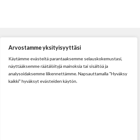
Arvostamme yksityisyyttäsi
Käytämme evästeitä parantaaksemme selauskokemustasi,
näyttääksemme räätälöityjä mainoksia tai sisältöä ja
analysoidaksemme liikennettämme. Napsauttamalla "Hyväksy
kaikki" hyväksyt evästeiden käytön.
Tehdas
Ilolan Kartanontie 43
FIN-07280 ILLBY
Puh: + 358 (0) 400 999 321
Sposti: info@illbyplast.com
Avainhenkilöt
Toimitusjohtaja