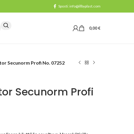
Sposti: info@illbyplast.com
0,00
€
tor Secunorm Profi No. 07252
tor Secunorm Profi