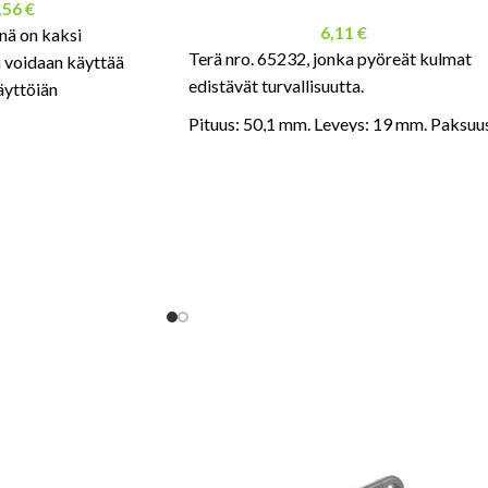
,56
€
6,11
€
inä on kaksi
Terä nro. 65232, jonka pyöreät kulmat
a voidaan käyttää
edistävät turvallisuutta.
äyttöiän
erän pituus on 53 mm,
Pituus: 50,1 mm. Leveys: 19 mm. Paksuu
ksuus 0,63 mm.
0,63 mm