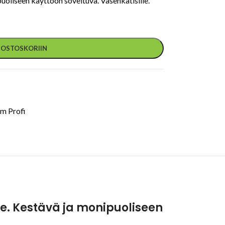
uoliseen käyttöön soveltuva. Vasenkätisille.
Ä OSTOSKORIIN
m Profi
lle. Kestävä ja monipuoliseen