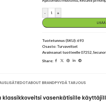
Ajattomasti muotoiltu, kestävä ja monip
-
+
LISÄ
Tuotetunnus (SKU):
693
Osasto:
Turvaveitset
Avainsanat tuotteelle
07252
,
Secunor
Share:
AUS
LISÄTIEDOT
ABOUT BRAND
PYYDÄ TARJOUS
klassikkoveitsi vasenkätisille käyttäji