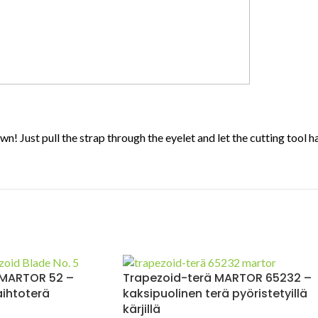
Just pull the strap through the eyelet and let the cutting tool ha
 MARTOR 52 –
Trapezoid-terä MARTOR 65232 –
aihtoterä
kaksipuolinen terä pyöristetyillä
kärjillä