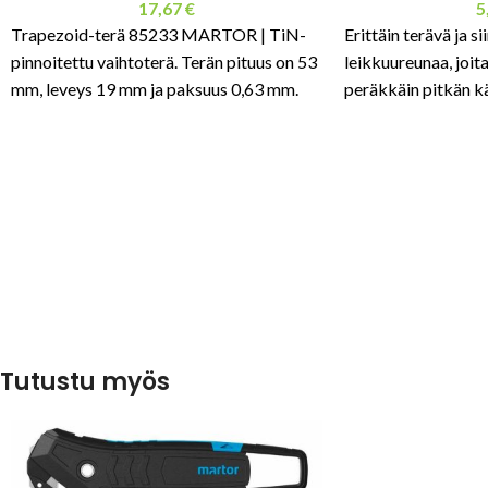
17,67
€
5
Trapezoid-terä 85233 MARTOR | TiN-
Erittäin terävä ja si
pinnoitettu vaihtoterä. Terän pituus on 53
leikkuureunaa, joit
mm, leveys 19 mm ja paksuus 0,63 mm.
peräkkäin pitkän k
saavuttamiseksi. T
leveys 19 mm ja pa
Tutustu myös