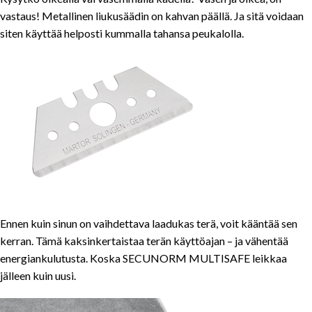
vastaus! Metallinen liukusäädin on kahvan päällä. Ja sitä voidaan
siten käyttää helposti kummalla tahansa peukalolla.
Ennen kuin sinun on vaihdettava laadukas terä, voit kääntää sen
kerran. Tämä kaksinkertaistaa terän käyttöajan – ja vähentää
energiankulutusta. Koska SECUNORM MULTISAFE leikkaa
jälleen kuin uusi.