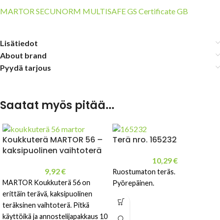
MARTOR SECUNORM MULTISAFE GS Certificate GB
Lisätiedot
About brand
Pyydä tarjous
Saatat myös pitää...
Koukkuterä MARTOR 56 –
Terä nro. 165232
kaksipuolinen vaihtoterä
10,29
€
9,92
€
Ruostumaton teräs.
MARTOR Koukkuterä 56 on
Pyörepäinen.
erittäin terävä, kaksipuolinen
teräksinen vaihtoterä. Pitkä
käyttöikä ja annostelijapakkaus 10