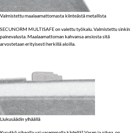
Valmistettu maalaamattomasta kiinteästä metallista
SECUNORM MULTISAFE on valettu työkalu. Valmistettu sinkin
painevalusta. Maalaamattoman kahvansa ansiosta sitä
arvostetaan erityisesti herkillä aloilla.
Liukusäädin ylhäällä
Kysytkö oikealla vai vasemmalla kädellä? Vasen ja oikea, on