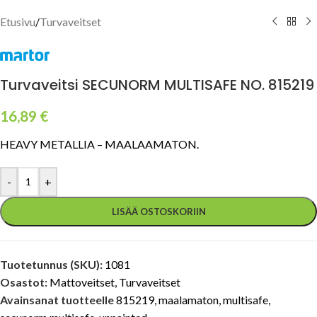
Etusivu
/
Turvaveitset
Turvaveitsi SECUNORM MULTISAFE NO. 815219
16,89
€
HEAVY METALLIA – MAALAAMATON.
-
+
LISÄÄ OSTOSKORIIN
Tuotetunnus (SKU):
1081
Osastot:
Mattoveitset
,
Turvaveitset
Avainsanat tuotteelle
815219
,
maalamaton
,
multisafe
,