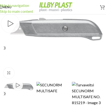
Skip to navigation
MENU
Skip to main content
Click to enlarge