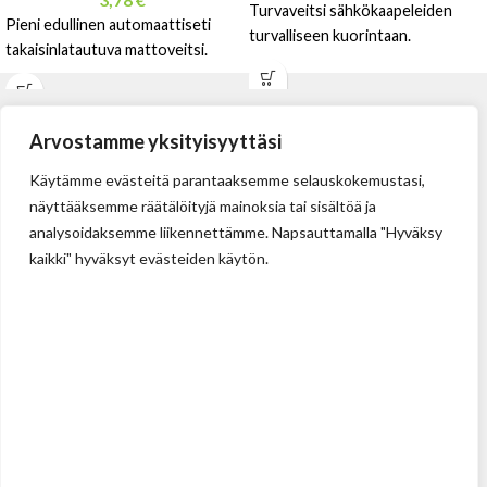
Turvaveitsi sähkökaapeleiden
Pieni edullinen automaattiseti
turvalliseen kuorintaan.
takaisinlatautuva mattoveitsi.
Arvostamme yksityisyyttäsi
Käytämme evästeitä parantaaksemme selauskokemustasi,
näyttääksemme räätälöityjä mainoksia tai sisältöä ja
analysoidaksemme liikennettämme. Napsauttamalla "Hyväksy
kaikki" hyväksyt evästeiden käytön.
Tehdas
Ilolan Kartanontie 43
FIN-07280 ILLBY
Puh: + 358 (0) 400 999 321
Sposti: info@illbyplast.com
Avainhenkilöt
Toimitusjohtaja