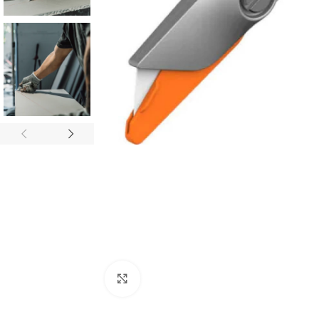
Tuulilasi- ja aurinkopaneeli-
teollisuuden turvaveitset
Mattoveitset
Click to enlarge