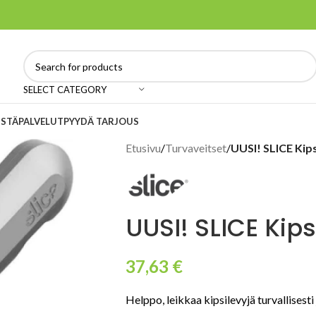
SELECT CATEGORY
ISTÄ
PALVELUT
PYYDÄ TARJOUS
Etusivu
/
Turvaveitset
/
UUSI! SLICE Kips
UUSI! SLICE Kips
37,63
€
Helppo, leikkaa kipsilevyjä turvallisesti 