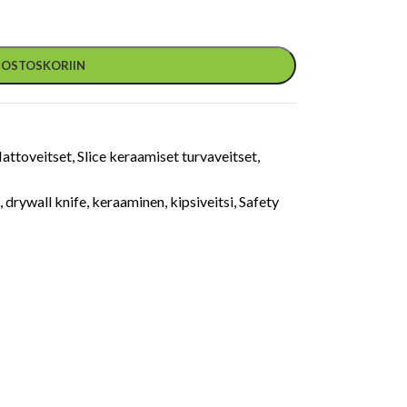
Ä OSTOSKORIIN
attoveitset
,
Slice keraamiset turvaveitset
,
,
drywall knife
,
keraaminen
,
kipsiveitsi
,
Safety