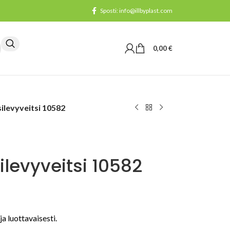
Sposti: info@illbyplast.com
0,00
€
ilevyveitsi 10582
ilevyveitsi 10582
ja luottavaisesti.