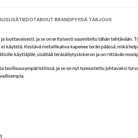
AUS
LISÄTIEDOT
ABOUT BRAND
PYYDÄ TARJOUS
 ja luottavaisesti, ja se on erityisesti suunniteltu tähän tehtävään. 
 ei käytetä. Kestävä metallikahva kapenee terän päässä, mikä helpo
tisille käyttäjille, sisältää teräsäilytyslokeron ja on riittävän mo
a teollisuusympäristöissä, ja se on nyt tunnustettu johtavaksi tur
rvallisempia.
ät