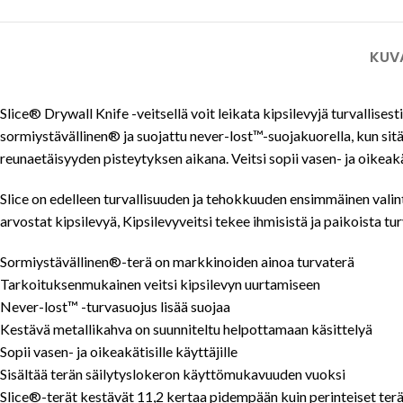
KUV
Slice® Drywall Knife -veitsellä voit leikata kipsilevyjä turvallisesti
sormiystävällinen® ja suojattu never-lost™-suojakuorella, kun sitä
reunaetäisyyden pisteytyksen aikana. Veitsi sopii vasen- ja oikeakä
Slice on edelleen turvallisuuden ja tehokkuuden ensimmäinen valint
arvostat kipsilevyä, Kipsilevyveitsi tekee ihmisistä ja paikoista tu
Sormiystävällinen®-terä on markkinoiden ainoa turvaterä
Tarkoituksenmukainen veitsi kipsilevyn uurtamiseen
Never-lost™ -turvasuojus lisää suojaa
Kestävä metallikahva on suunniteltu helpottamaan käsittelyä
Sopii vasen- ja oikeakätisille käyttäjille
Sisältää terän säilytyslokeron käyttömukavuuden vuoksi
Slice®-terät kestävät 11,2 kertaa pidempään kuin perinteiset ter