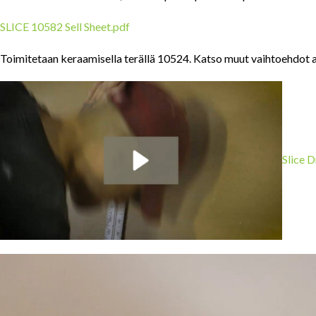
SLICE 10582 Sell Sheet.pdf
Toimitetaan keraamisella terällä 10524. Katso muut vaihtoehdot a
Slice 