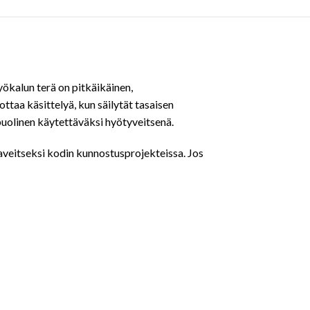
Työkalun terä on pitkäikäinen,
ttaa käsittelyä, kun säilytät tasaisen
nipuolinen käytettäväksi hyötyveitsenä.
vaveitseksi kodin kunnostusprojekteissa. Jos