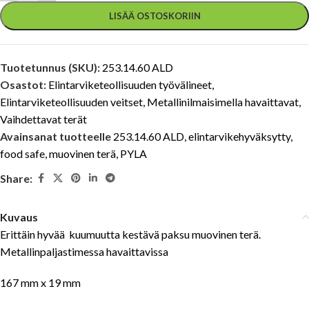
LISÄÄ OSTOSKORIIN
Tuotetunnus (SKU):
253.14.60 ALD
Osastot:
Elintarviketeollisuuden työvälineet
,
Elintarviketeollisuuden veitset
,
Metallinilmaisimella havaittavat
,
Vaihdettavat terät
Avainsanat tuotteelle
253.14.60 ALD
,
elintarvikehyväksytty
,
food safe
,
muovinen terä
,
PYLA
Share:
Kuvaus
Erittäin hyvää kuumuutta kestävä paksu muovinen terä.
Metallinpaljastimessa havaittavissa
167 mm x 19 mm