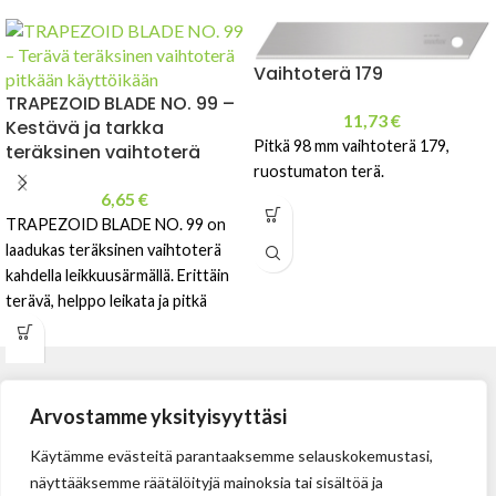
Vaihtoterä 179
TRAPEZOID BLADE NO. 99 –
11,73
€
Kestävä ja tarkka
Pitkä 98 mm vaihtoterä 179,
teräksinen vaihtoterä
ruostumaton terä.
6,65
€
TRAPEZOID BLADE NO. 99 on
laadukas teräksinen vaihtoterä
kahdella leikkuusärmällä. Erittäin
terävä, helppo leikata ja pitkä
käyttöikä. 60,0 mm pituus, 19 mm
leveys ja 0,63 mm
Arvostamme yksityisyyttäsi
Käytämme evästeitä parantaaksemme selauskokemustasi,
näyttääksemme räätälöityjä mainoksia tai sisältöä ja