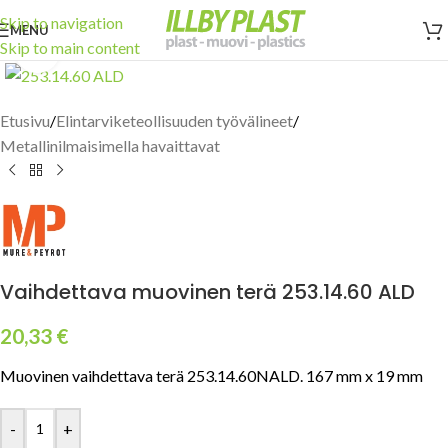
Skip to navigation
MENU
Skip to main content
Click to enlarge
Etusivu
/
Elintarviketeollisuuden työvälineet
/
Metallinilmaisimella havaittavat
Vaihdettava muovinen terä 253.14.60 ALD
20,33
€
Muovinen vaihdettava terä 253.14.60NALD. 167 mm x 19 mm
-
+