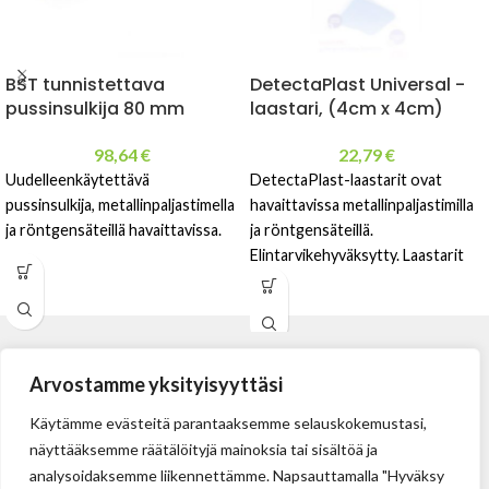
BST tunnistettava
DetectaPlast Universal -
pussinsulkija 80 mm
laastari, (4cm x 4cm)
98,64
€
22,79
€
Uudelleenkäytettävä
DetectaPlast-laastarit ovat
pussinsulkija, metallinpaljastimella
havaittavissa metallinpaljastimilla
ja röntgensäteillä havaittavissa.
ja röntgensäteillä.
Elintarvikehyväksytty. Laastarit
ovat lateksivapaita, ja niissä on
hypoallergeeninen liima. 4cm x cm
Arvostamme yksityisyyttäsi
Käytämme evästeitä parantaaksemme selauskokemustasi,
näyttääksemme räätälöityjä mainoksia tai sisältöä ja
analysoidaksemme liikennettämme. Napsauttamalla "Hyväksy