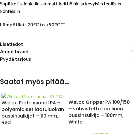
Sopii kotitalouksiin, ammattikeittiöihin ja kevyisiin teollisiin
kohteisiin
Lämpötilat -20 °C to +90 °C **
Lisätiedot
About brand
Pyydä tarjous
Saatat myös pitää...
WeLoc Gripper PA 100/150
WeLoc Professional PA –
– vahvistettu teollinen
polyamidiset laatuluokan
pussinsulkija – 100mm,
pussinsulkijat – 110 mm,
White
Red