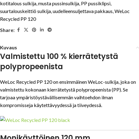
kotitalous sulkija
,
musta pussinsulkija
,
PP pussiklipsi
,
suurtalouskeittiö sulkija
,
uudelleensuljettava pakkaus
,
WeLoc
Recycled PP 120
Share:
Kuvaus
Valmistettu 100 % kierrätetystä
polypropeenista
WeLoc Recycled PP 120 on ensimmäinen WeLoc-sulkija, joka on
valmistettu kokonaan kierrätetystä polypropeenista (PP). Se
tarjoaa ympäristöystävällisemmän vaihtoehdon ilman
kompromisseja käytettävyydessä ja tiiveydessä.
Monikäyttöinen 120 mm