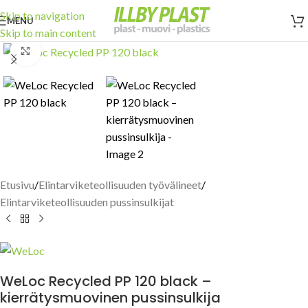
Skip to navigation
MENU
Skip to main content
Click to enlarge
Etusivu
/
Elintarviketeollisuuden työvälineet
/
Elintarviketeollisuuden pussinsulkijat
WeLoc Recycled PP 120 black –
kierrätysmuovinen pussinsulkija