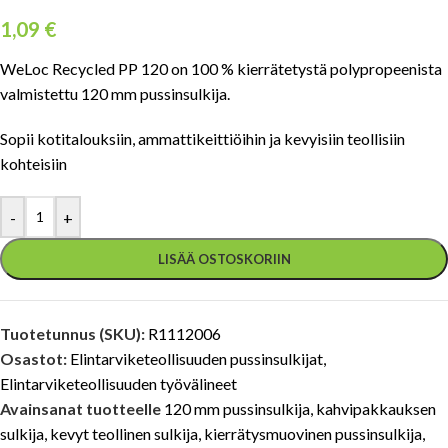
1,09
€
WeLoc Recycled PP 120 on 100 % kierrätetystä polypropeenista
valmistettu 120 mm pussinsulkija.
Sopii kotitalouksiin, ammattikeittiöihin ja kevyisiin teollisiin
kohteisiin
-
+
LISÄÄ OSTOSKORIIN
Tuotetunnus (SKU):
R1112006
Osastot:
Elintarviketeollisuuden pussinsulkijat
,
Elintarviketeollisuuden työvälineet
Avainsanat tuotteelle
120 mm pussinsulkija
,
kahvipakkauksen
sulkija
,
kevyt teollinen sulkija
,
kierrätysmuovinen pussinsulkija
,