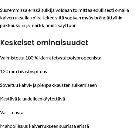
Suuremmissa erissä sulkija voidaan toimittaa edullisesti omalla
kaiverruksella, mikä tekee siitä sopivan myös brändättyihin
pakkauksiin ja markkinointikäyttöön.
Keskeiset ominaisuudet
Valmistettu 100 % kierrätetystä polypropeenista
120 mm tiivistyspituus
Soveltuu kahvi- ja pienpakkausten sulkemiseen
Kestävä ja uudelleenkäytettävä
Väri: musta
Mahdollisuus kaiverrukseen suurissa erissä