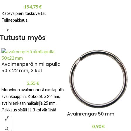
154,75
€
Kätevä pieni taskuveitsi.
Telinepakkaus.
Tutustu myös
Avaimenperä nimilapulla
50 x 22 mm, 3 kpl
3,55
€
Muovinen avaimenperä nimilapulla
avainkaappiin. Koko 50 x 22 mm,
avainrenkaan halkaisija 25 mm.
Pakkaus sisältää 3 kpl värillisiä
Avainrengas 50 mm
avaimenperiä: sininen, punainen ja
keltainen.
0,90
€