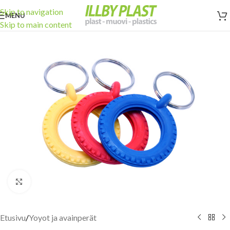
Skip to navigation
MENU
Skip to main content
Click to enlarge
Etusivu
/
Yoyot ja avainperät