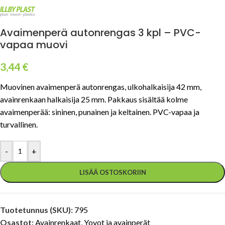
Avaimenperä autonrengas 3 kpl – PVC-
vapaa muovi
3,44
€
Muovinen avaimenperä autonrengas, ulkohalkaisija 42 mm,
avainrenkaan halkaisija 25 mm. Pakkaus sisältää kolme
avaimenperää: sininen, punainen ja keltainen. PVC-vapaa ja
turvallinen.
-
+
LISÄÄ OSTOSKORIIN
Tuotetunnus (SKU):
795
Osastot:
Avainrenkaat
,
Yoyot ja avainperät